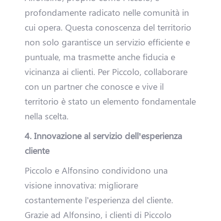
n
profondamente radicato nelle comunità in
cui opera. Questa conoscenza del territorio
t
non solo garantisce un servizio efficiente e
r
puntuale, ma trasmette anche fiducia e
vicinanza ai clienti. Per Piccolo, collaborare
a
con un partner che conosce e vive il
n
territorio è stato un elemento fondamentale
nella scelta.
e
4. Innovazione al servizio dell’esperienza
l
cliente
T
Piccolo e Alfonsino condividono una
visione innovativa: migliorare
e
costantemente l’esperienza del cliente.
a
Grazie ad Alfonsino, i clienti di Piccolo