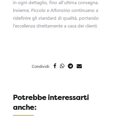
h
in ogni dettaglio, fino all’ultima consegna.
Insieme, Piccolo e Alfonsino continuano a
i
ridefinire gli standard di qualità, portando
p
l’eccellenza direttamente a casa dei clienti.
B
l
o
Condividi:
g
I
Potrebbe interessarti
n
anche:
v