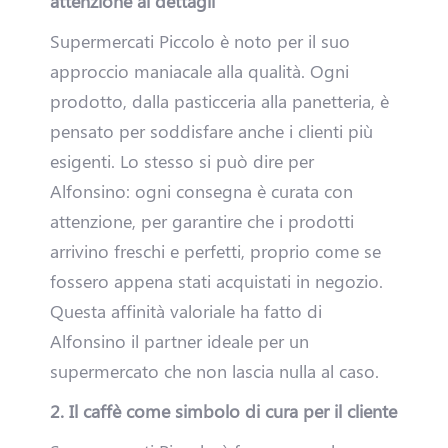
attenzione ai dettagli
v
Supermercati Piccolo è noto per il suo
approccio maniacale alla qualità. Ogni
e
prodotto, dalla pasticceria alla panetteria, è
r
pensato per soddisfare anche i clienti più
esigenti. Lo stesso si può dire per
H
Alfonsino: ogni consegna è curata con
attenzione, per garantire che i prodotti
a
arrivino freschi e perfetti, proprio come se
i
fossero appena stati acquistati in negozio.
Questa affinità valoriale ha fatto di
u
Alfonsino il partner ideale per un
n
supermercato che non lascia nulla al caso.
'
2. Il caffè come simbolo di cura per il cliente