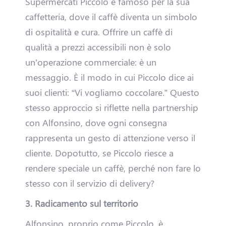
Supermercati Piccolo è famoso per la sua
A
caffetteria, dove il caffè diventa un simbolo
t
di ospitalità e cura. Offrire un caffè di
qualità a prezzi accessibili non è solo
t
un’operazione commerciale: è un
i
messaggio. È il modo in cui Piccolo dice ai
suoi clienti: “Vi vogliamo coccolare.” Questo
v
stesso approccio si riflette nella partnership
i
con Alfonsino, dove ogni consegna
rappresenta un gesto di attenzione verso il
t
cliente. Dopotutto, se Piccolo riesce a
à
rendere speciale un caffè, perché non fare lo
stesso con il servizio di delivery?
?
3. Radicamento sul territorio
E
Alfonsino, proprio come Piccolo, è