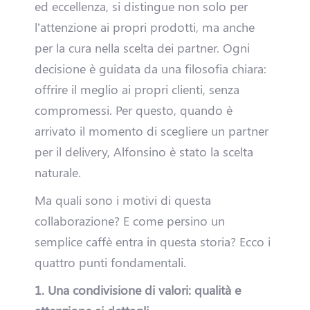
ed eccellenza, si distingue non solo per
D
l’attenzione ai propri prodotti, ma anche
per la cura nella scelta dei partner. Ogni
i
decisione è guidata da una filosofia chiara:
v
offrire il meglio ai propri clienti, senza
compromessi. Per questo, quando è
e
arrivato il momento di scegliere un partner
n
per il delivery, Alfonsino è stato la scelta
naturale.
t
Ma quali sono i motivi di questa
a
collaborazione? E come persino un
D
semplice caffè entra in questa storia? Ecco i
quattro punti fondamentali.
r
1. Una condivisione di valori: qualità e
i