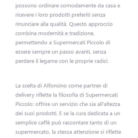
possono ordinare comodamente da casa e
m
ricevere i loro prodotti preferiti senza
rinunciare alla qualità. Questo approccio
S
combina modernità e tradizione,
p
permettendo a Supermercati Piccolo di
essere sempre un passo avanti, senza
o
perdere il legame con le proprie radici.
n
s
La scelta di Alfonsino come partner di
delivery riflette la filosofia di Supermercati
o
Piccolo: offrire un servizio che sia all’altezza
r
dei suoi prodotti. E se la cura dedicata a un
semplice caffè può raccontare tanto di un
s
supermercato, la stessa attenzione si riflette