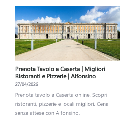
e
s
t
o
r
Prenota Tavolo a Caserta | Migliori
Alfo
sino
Ristoranti e Pizzerie | Alfonsino
comb
sever
27/04/2026
03/03
per
Prenota tavolo a Caserta online. Scopri
Parte
i bar
ristoranti, pizzerie e locali migliori. Cena
fai l
il
senza attese con Alfonsino.