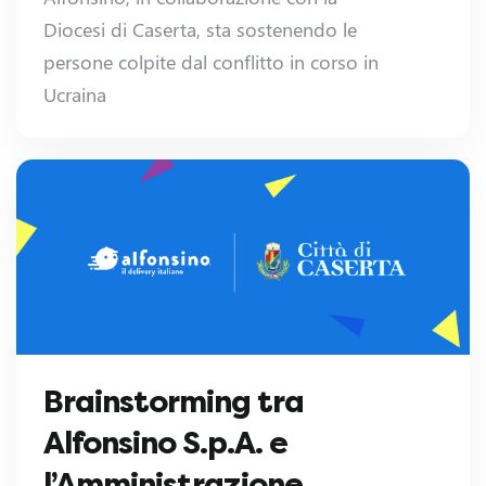
Diocesi di Caserta, sta sostenendo le
persone colpite dal conflitto in corso in
Ucraina
Brainstorming tra
Alfonsino S.p.A. e
l’Amministrazione