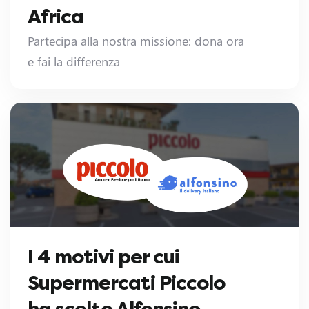
Africa
i
Partecipa alla nostra missione: dona ora
v
e fai la differenza
e
r
H
a
i
u
I 4 motivi per cui
Supermercati Piccolo
n