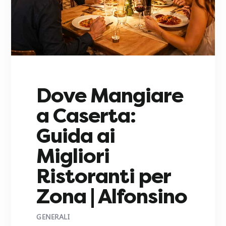
Dove Mangiare
a Caserta:
Guida ai
Migliori
Ristoranti per
Zona | Alfonsino
GENERALI