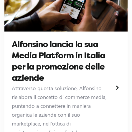
Alfonsino lancia la sua
Media Platform in Italia
per la promozione delle
aziende
Attraverso questa soluzione, Alfonsino
rielabora il concetto di commerce media,
puntando a connettere in maniera
organica le aziende con il suo
marketplace, nell'ottica di