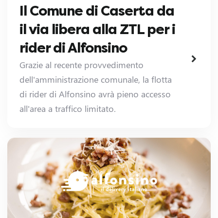
Il Comune di Caserta da
il via libera alla ZTL per i
rider di Alfonsino
Grazie al recente provvedimento
dell'amministrazione comunale, la flotta
di rider di Alfonsino avrà pieno accesso
all'area a traffico limitato.