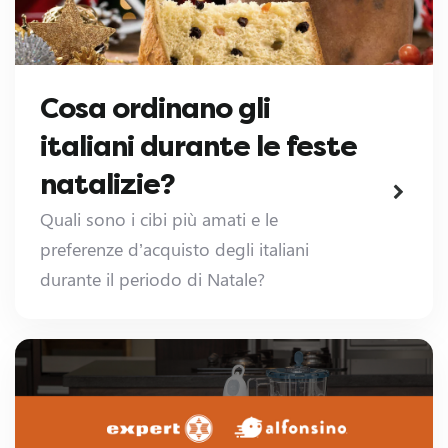
s
h
i
Cosa ordinano gli
p
italiani durante le feste
natalizie?
B
Quali sono i cibi più amati e le
l
preferenze d’acquisto degli italiani
durante il periodo di Natale?
o
g
I
n