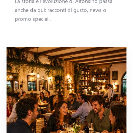
La storia e l'evoluzione di Alfonsino passa
anche da qui: racconti di gusto, news o
promo speciali.