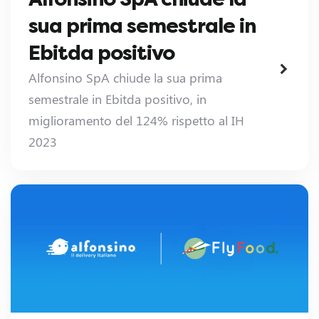
E
sua prima semestrale in
n
Ebitda positivo
Alfonsino SpA chiude la sua prima
t
semestrale in Ebitda positivo, in
r
miglioramento del 124% rispetto al IH
2023
a
n
e
l
T
e