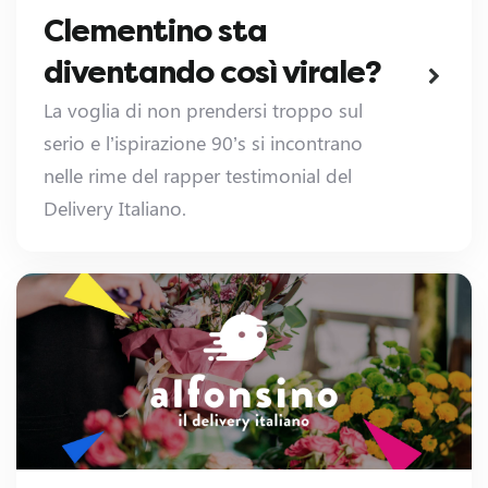
Clementino sta
diventando così virale?
La voglia di non prendersi troppo sul
serio e l’ispirazione 90’s si incontrano
nelle rime del rapper testimonial del
Delivery Italiano.