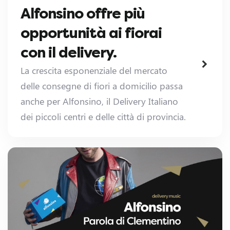
Alfonsino offre più
opportunità ai fiorai
con il delivery.
La crescita esponenziale del mercato
delle consegne di fiori a domicilio passa
anche per Alfonsino, il Delivery Italiano
dei piccoli centri e delle città di provincia.