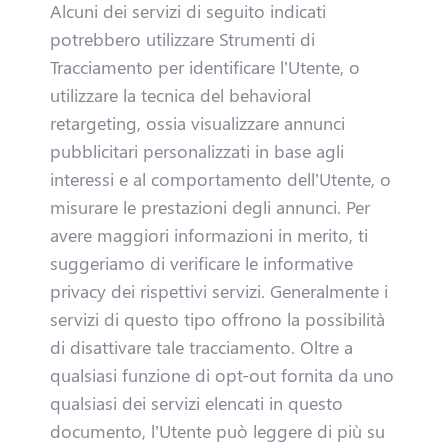
Alcuni dei servizi di seguito indicati
potrebbero utilizzare Strumenti di
Tracciamento per identificare l’Utente, o
utilizzare la tecnica del behavioral
retargeting, ossia visualizzare annunci
pubblicitari personalizzati in base agli
interessi e al comportamento dell’Utente, o
misurare le prestazioni degli annunci. Per
avere maggiori informazioni in merito, ti
suggeriamo di verificare le informative
privacy dei rispettivi servizi. Generalmente i
servizi di questo tipo offrono la possibilità
di disattivare tale tracciamento. Oltre a
qualsiasi funzione di opt-out fornita da uno
qualsiasi dei servizi elencati in questo
documento, l’Utente può leggere di più su