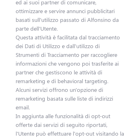
ed ai suoi partner di comunicare,
ottimizzare e servire annunci pubblicitari
basati sull'utilizzo passato di Alfonsino da
parte dell'Utente.
Questa attività è facilitata dal tracciamento
dei Dati di Utilizzo e dall'utilizzo di
Strumenti di Tracciamento per raccogliere
informazioni che vengono poi trasferite ai
partner che gestiscono le attività di
remarketing e di behavioral targeting.
Alcuni servizi offrono un'opzione di
remarketing basata sulle liste di indirizzi
email.
In aggiunta alle funzionalità di opt-out
offerte dai servizi di seguito riportati,
l'Utente può effettuare l’opt-out visitando la