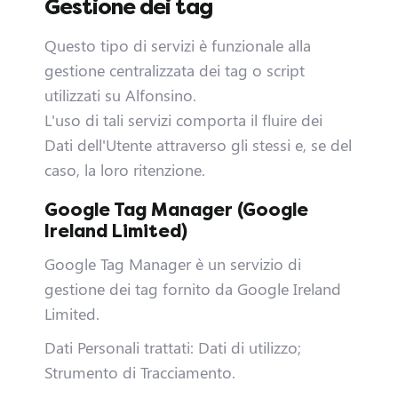
Gestione dei tag
Questo tipo di servizi è funzionale alla
gestione centralizzata dei tag o script
utilizzati su Alfonsino.
L'uso di tali servizi comporta il fluire dei
Dati dell'Utente attraverso gli stessi e, se del
caso, la loro ritenzione.
Google Tag Manager (Google
Ireland Limited)
Google Tag Manager è un servizio di
gestione dei tag fornito da Google Ireland
Limited.
Dati Personali trattati: Dati di utilizzo;
Strumento di Tracciamento.