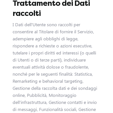
Trattamento dei Dati
a
raccolti
m
I Dati dell’Utente sono raccolti per
consentire al Titolare di fornire il Servizio,
S
adempiere agli obblighi di legge,
p
rispondere a richieste o azioni esecutive,
tutelare i propri diritti ed interessi (o quelli
o
di Utenti o di terze parti), individuare
eventuali attività dolose o fraudolente,
n
nonché per le seguenti finalità: Statistica,
s
Remarketing e behavioral targeting,
Gestione della raccolta dati e dei sondaggi
o
online, Pubblicità, Monitoraggio
r
dell'infrastruttura, Gestione contatti e invio
di messaggi, Funzionalità sociali, Gestione