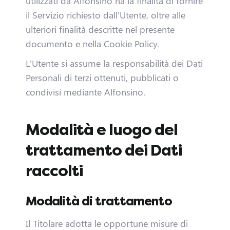
utilizzati da Alfonsino ha la finalità di fornire
il Servizio richiesto dall'Utente, oltre alle
ulteriori finalità descritte nel presente
D
documento e nella Cookie Policy.
i
L'Utente si assume la responsabilità dei Dati
Personali di terzi ottenuti, pubblicati o
v
condivisi mediante Alfonsino.
e
Modalità e luogo del
n
trattamento dei Dati
t
raccolti
a
Modalità di trattamento
D
Il Titolare adotta le opportune misure di
r