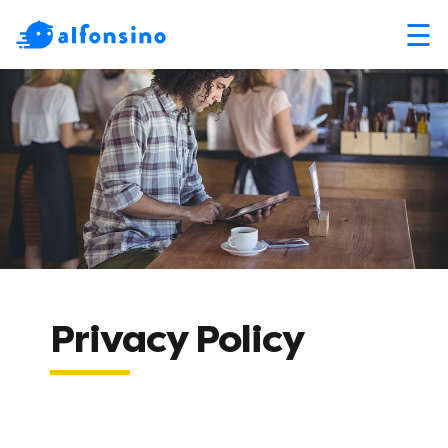
☰
Privacy Policy