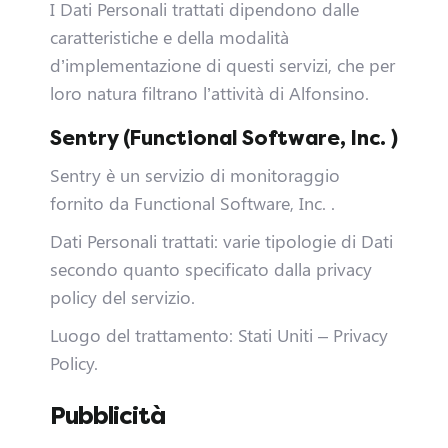
I Dati Personali trattati dipendono dalle
caratteristiche e della modalità
d’implementazione di questi servizi, che per
loro natura filtrano l’attività di Alfonsino.
Sentry (Functional Software, Inc. )
Sentry è un servizio di monitoraggio
fornito da Functional Software, Inc. .
Dati Personali trattati: varie tipologie di Dati
secondo quanto specificato dalla privacy
policy del servizio.
Luogo del trattamento: Stati Uniti –
Privacy
Policy
.
Pubblicità