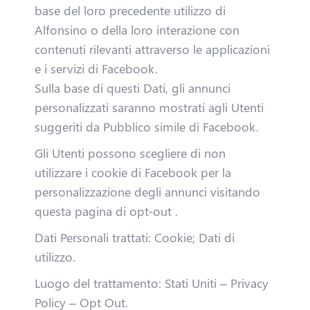
base del loro precedente utilizzo di
Alfonsino o della loro interazione con
contenuti rilevanti attraverso le applicazioni
e i servizi di Facebook.
Sulla base di questi Dati, gli annunci
personalizzati saranno mostrati agli Utenti
suggeriti da Pubblico simile di Facebook.
Gli Utenti possono scegliere di non
utilizzare i cookie di Facebook per la
personalizzazione degli annunci visitando
questa
pagina di opt-out
.
Dati Personali trattati: Cookie; Dati di
utilizzo.
Luogo del trattamento: Stati Uniti –
Privacy
Policy
–
Opt Out
.