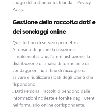
Luogo del trattamento: Irlanda –
Privacy
Policy
.
Gestione della raccolta dati e
dei sondaggi online
Questo tipo di servizio permette a
Alfonsino di gestire la creazione,
l'implementazione, l'amministrazione, la
distribuzione e l'analisi di formulari e di
sondaggi online al fine di raccogliere,
salvare e riutilizzare i Dati degli Utenti che
rispondono.
I Dati Personali raccolti dipendono dalle
informazioni richieste e fornite dagli Utenti
nel formulario online corrispondente.