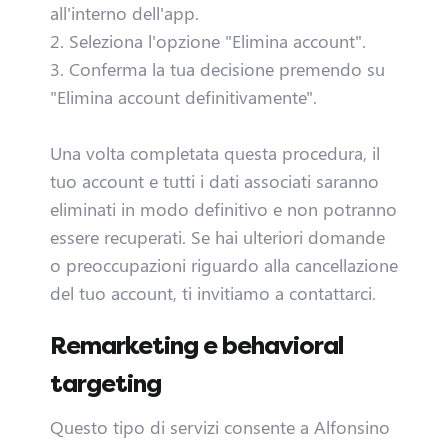
all'interno dell'app.
2. Seleziona l'opzione "Elimina account".
3. Conferma la tua decisione premendo su
"Elimina account definitivamente".
Una volta completata questa procedura, il
tuo account e tutti i dati associati saranno
eliminati in modo definitivo e non potranno
essere recuperati. Se hai ulteriori domande
o preoccupazioni riguardo alla cancellazione
del tuo account, ti invitiamo a contattarci.
Remarketing e behavioral
targeting
Questo tipo di servizi consente a Alfonsino