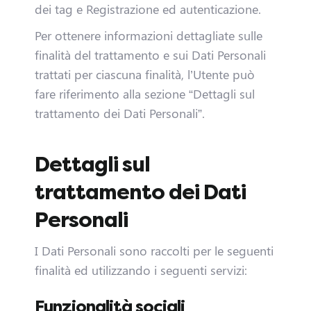
s
dei tag e Registrazione ed autenticazione.
h
Per ottenere informazioni dettagliate sulle
finalità del trattamento e sui Dati Personali
i
trattati per ciascuna finalità, l’Utente può
p
fare riferimento alla sezione “Dettagli sul
trattamento dei Dati Personali”.
B
Dettagli sul
l
trattamento dei Dati
o
Personali
g
I Dati Personali sono raccolti per le seguenti
finalità ed utilizzando i seguenti servizi:
I
n
Funzionalità sociali