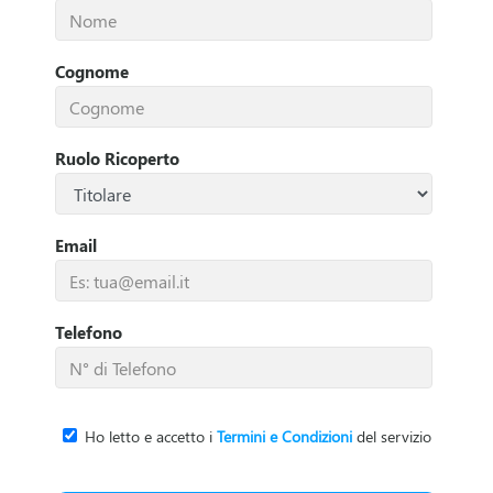
n
Cognome
'
A
Ruolo Ricoperto
t
t
Email
i
Telefono
v
i
t
Ho letto e accetto i
Termini e Condizioni
del servizio
à