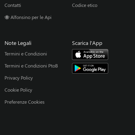
T
Contatti
Codice etico
e
🐝 Alfonsino per le Api
a
Note Legali
Scarica l'App
m
Termini e Condizioni
S
Termini e Condizioni PtoB
p
Privacy Policy
o
Cookie Policy
Preferenze Cookies
n
s
o