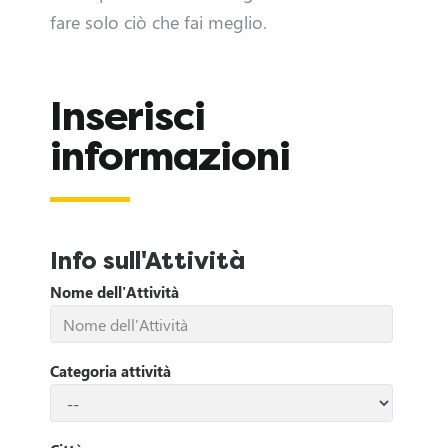
fare solo ciò che fai meglio.
Inserisci
informazioni
D
i
v
Info sull'Attività
e
Nome dell'Attività
n
Categoria attività
t
a