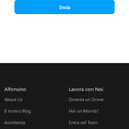
Invia
?
E
n
t
r
a
Alfonsino
Lavora con Noi
n
About Us
Diventa un Driver
e
Il nostro Blog
Hai un'Attività?
l
Assistenza
Entra nel Team