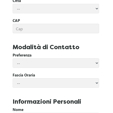
Città
D
r
CAP
i
v
Modalità di Contatto
e
Preferenza
r
Fascia Oraria
H
a
i
Informazioni Personali
Nome
u