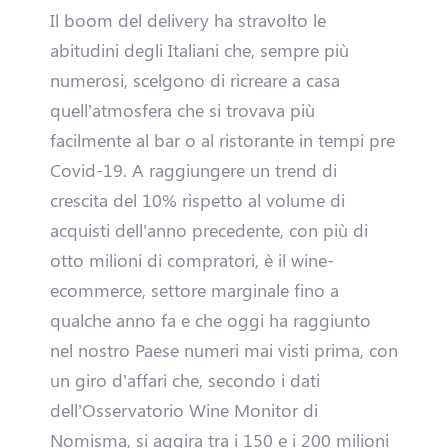
Il boom del delivery ha stravolto le
e
abitudini degli Italiani che, sempre più
n
numerosi, scelgono di ricreare a casa
quell’atmosfera che si trovava più
t
facilmente al bar o al ristorante in tempi pre
a
Covid-19. A raggiungere un trend di
crescita del 10% rispetto al volume di
D
acquisti dell'anno precedente, con più di
r
otto milioni di compratori, è il wine-
ecommerce, settore marginale fino a
i
qualche anno fa e che oggi ha raggiunto
v
nel nostro Paese numeri mai visti prima, con
un giro d’affari che, secondo i dati
e
dell’Osservatorio Wine Monitor di
r
Nomisma, si aggira tra i 150 e i 200 milioni