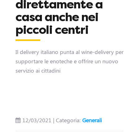
direttamente a
casa anche nei
piccoli centri
Il delivery italiano punta al wine-delivery per
supportare le enoteche e offrire un nuovo
servizio ai cittadini
D
i
12/03/2021 | Categoria:
Generali
v