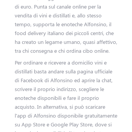
di euro. Punta sul canale online per la
H
vendita di vini e distillati e, allo stesso
tempo, supporta le enoteche Alfonsino, il
a
food delivery italiano dei piccoli centri, che
i
ha creato un legame umano, quasi affettivo,
tra chi consegna e chi ordina cibo online.
u
Per ordinare e ricevere a domicilio vini e
n
distillati basta andare sulla pagina ufficiale
'
di Facebook di Alfonsino ed aprire la chat,
scrivere il proprio indirizzo, scegliere le
A
enoteche disponibili e fare il proprio
t
acquisto. In alternativa, si può scaricare
l’app di Alfonsino disponibile gratuitamente
t
su App Store e Google Play Store, dove si