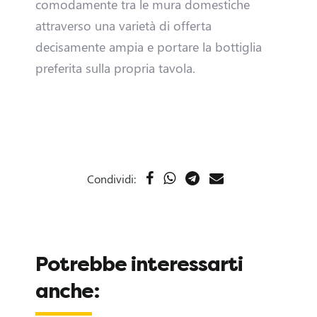
comodamente tra le mura domestiche
a
attraverso una varietà di offerta
decisamente ampia e portare la bottiglia
n
preferita sulla propria tavola.
e
l
T
e
Condividi:
a
m
Potrebbe interessarti
S
anche: