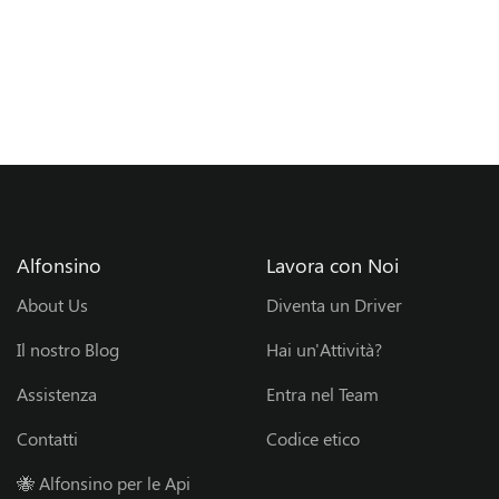
B
l
o
g
I
Alfonsino
Lavora con Noi
n
About Us
Diventa un Driver
v
Il nostro Blog
Hai un'Attività?
e
Assistenza
Entra nel Team
s
Contatti
Codice etico
t
🐝 Alfonsino per le Api