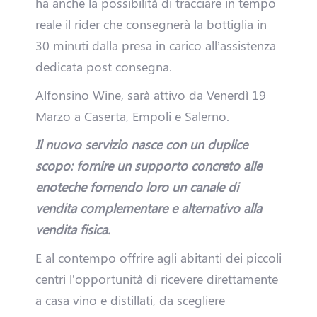
i
ha anche la possibilità di tracciare in tempo
reale il rider che consegnerà la bottiglia in
v
30 minuti dalla presa in carico all’assistenza
i
dedicata post consegna.
Alfonsino Wine, sarà attivo da Venerdì 19
t
Marzo a Caserta, Empoli e Salerno.
à
Il nuovo servizio nasce con un duplice
?
scopo: fornire un supporto concreto alle
enoteche fornendo loro un canale di
E
vendita complementare e alternativo alla
vendita fisica.
n
E al contempo offrire agli abitanti dei piccoli
t
centri l’opportunità di ricevere direttamente
a casa vino e distillati, da scegliere
r