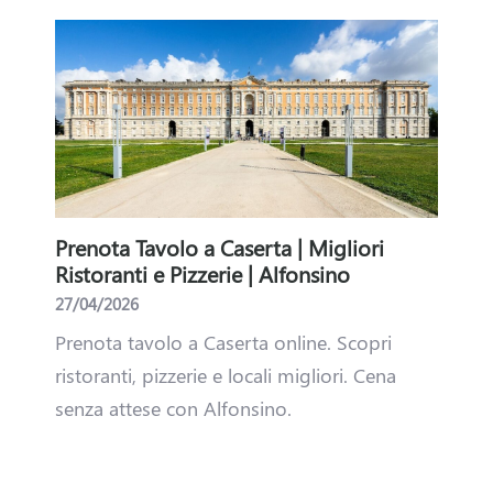
p
o
n
s
o
r
Prenota Tavolo a Caserta | Migliori
Alfo
sino
Ristoranti e Pizzerie | Alfonsino
comb
s
sever
27/04/2026
03/03
h
per
Prenota tavolo a Caserta online. Scopri
Parte
i bar
ristoranti, pizzerie e locali migliori. Cena
i
fai l
il
senza attese con Alfonsino.
p