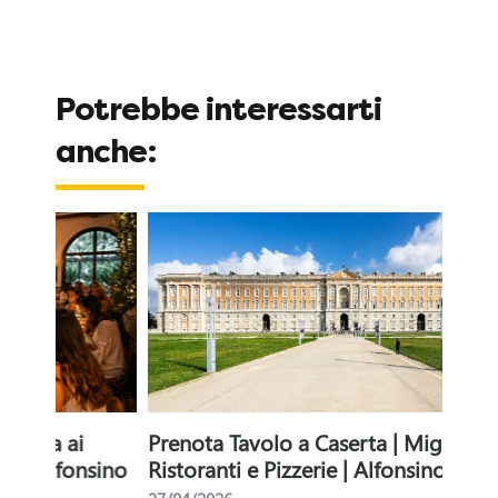
u
n
Potrebbe interessarti
'
anche:
A
t
t
i
v
i
Prenota Tavolo a Caserta | Migliori
Alfo
t
sino
Ristoranti e Pizzerie | Alfonsino
comb
sever