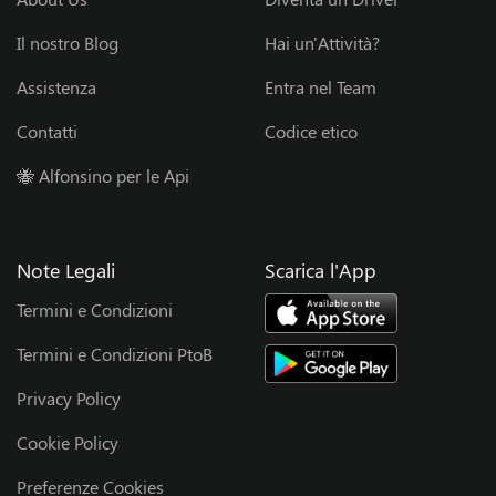
T
Il nostro Blog
Hai un'Attività?
e
Assistenza
Entra nel Team
a
Contatti
Codice etico
🐝 Alfonsino per le Api
m
S
Note Legali
Scarica l'App
p
Termini e Condizioni
o
Termini e Condizioni PtoB
n
Privacy Policy
Cookie Policy
s
Preferenze Cookies