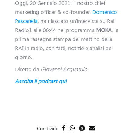
Oggi, 20 Gennaio 2021, il nostro chief
D
marketing officer & co-founder,
Domenico
Pascarella
, ha rilasciato un'intervista su Rai
r
Radio1 alle 06:44 nel programma
MOKA
, la
i
prima rassegna stampa del mattino della
RAI in radio, con fatti, notizie e analisi del
v
giorno.
e
Diretto da
Giovanni Acquarulo
r
Ascolta il podcast qui
H
a
i
Condividi: