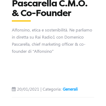
Pascarella C.M.O.
& Co-Founder
Alfonsino, etica e sostenibilità. Ne parliamo
in diretta su Rai Radio1 con Domenico
D
Pascarella, chief marketing officer & co-
i
founder di “Alfonsino”
v
e
n
20/01/2021 | Categoria:
Generali
t
a